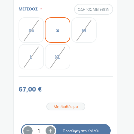
*
ΜΕΓΕΘΟΣ
ΟΔΗΓΌΣ ΜΕΓΕΘΏΝ
XS
S
M
L
XL
67,00 €
Μη διαθέσιμο