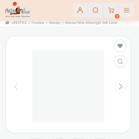
0
LIFESTYLE
/
Γυναίκα
/
Φούτερ
/
Φούτερ Wms Moonlight Soft Coral
Εγγραφή
Σύνδεση
Αγαπημένα
(0)