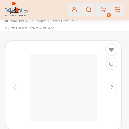
0
WATERWEAR
/
Γυναίκα
/
Harness Kitesurf
/
Mysrtic Harness Stealth Wms Sand
Εγγραφή
Σύνδεση
Αγαπημένα
(0)