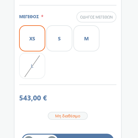
*
ΜΕΓΕΘΟΣ
ΟΔΗΓΌΣ ΜΕΓΕΘΏΝ
XS
S
M
L
543,00 €
Μη διαθέσιμο