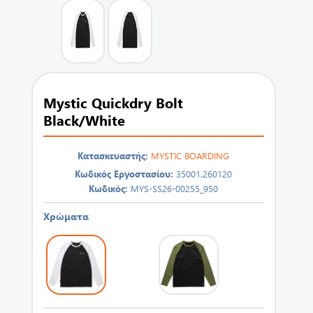
Mystic Quickdry Bolt
Black/White
Κατασκευαστής:
MYSTIC BOARDING
Κωδικός Εργοστασίου:
35001.260120
Κωδικός:
MYS-SS26-00255_950
Χρώματα