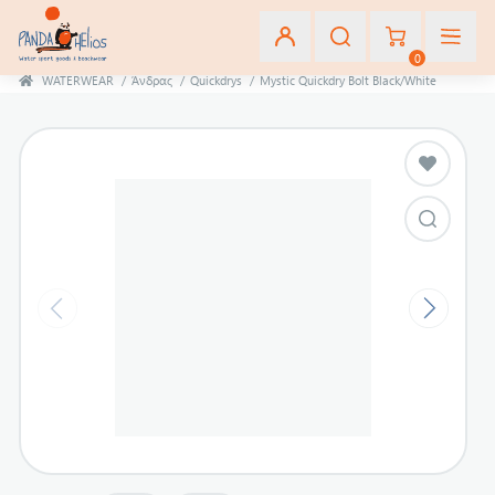
0
WATERWEAR
/
Άνδρας
/
Quickdrys
/
Mystic Quickdry Bolt Black/White
Εγγραφή
Σύνδεση
Αγαπημένα
(0)