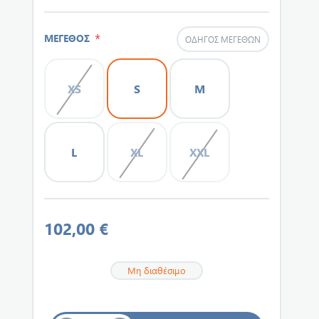
*
ΜΕΓΕΘΟΣ
ΟΔΗΓΌΣ ΜΕΓΕΘΏΝ
XS
S
M
L
XL
XXL
102,00 €
Μη διαθέσιμο