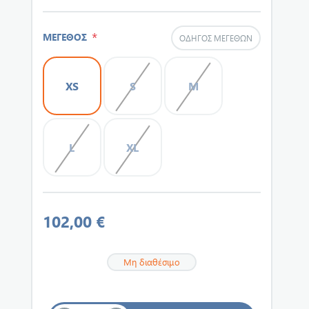
*
ΜΕΓΕΘΟΣ
ΟΔΗΓΌΣ ΜΕΓΕΘΏΝ
XS
S
M
L
XL
102,00 €
Μη διαθέσιμο