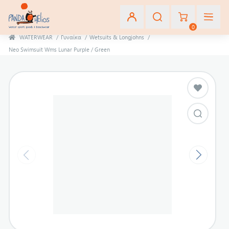
0
WATERWEAR
/
Γυναίκα
/
Wetsuits & Longjohns
/
Neo Swimsuit Wms Lunar Purple / Green
Εγγραφή
Σύνδεση
Αγαπημένα
(0)