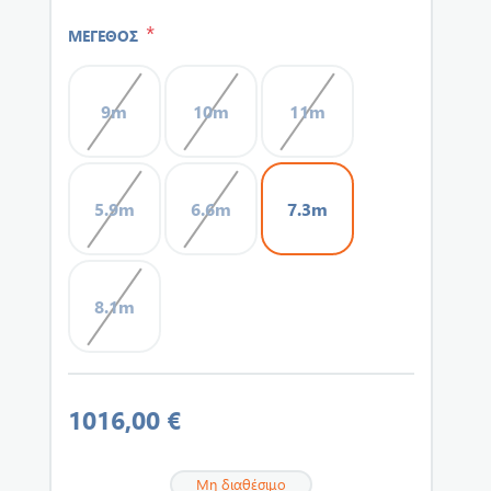
*
ΜΕΓΕΘΟΣ
9m
10m
11m
5.9m
6.6m
7.3m
8.1m
1016,00 €
Μη διαθέσιμο