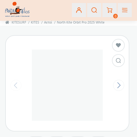
0
KITESURF
/
KITES
/
Αετοί
/
North Kite Orbit Pro 2025 White
Εγγραφή
Σύνδεση
Αγαπημένα
(0)