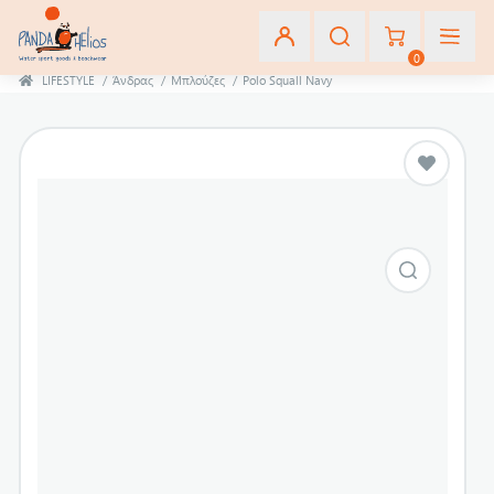
0
LIFESTYLE
/
Άνδρας
/
Μπλούζες
/
Polo Squall Navy
Εγγραφή
Σύνδεση
Αγαπημένα
(0)