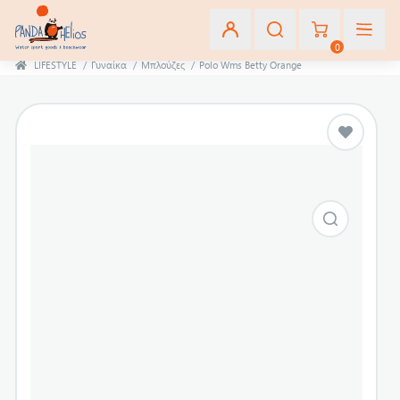
0
LIFESTYLE
/
Γυναίκα
/
Μπλούζες
/
Polo Wms Betty Orange
Εγγραφή
Σύνδεση
Αγαπημένα
(0)