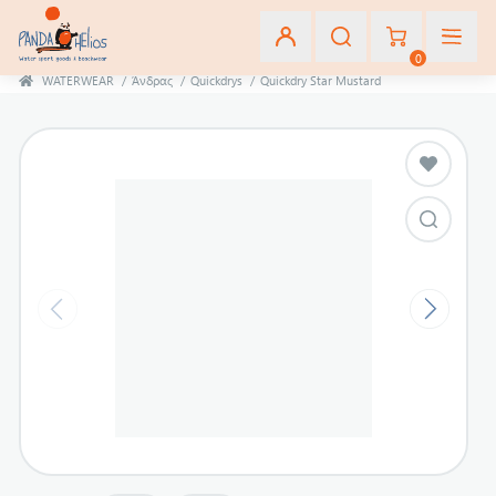
0
WATERWEAR
/
Άνδρας
/
Quickdrys
/
Quickdry Star Mustard
Εγγραφή
Σύνδεση
Αγαπημένα
(0)