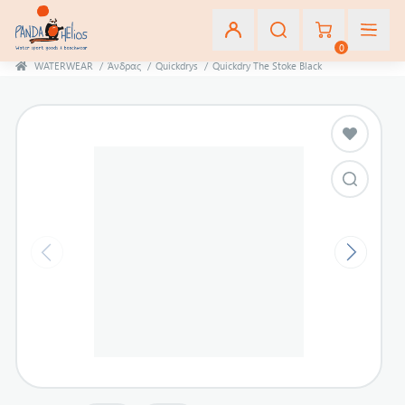
0
WATERWEAR
/
Άνδρας
/
Quickdrys
/
Quickdry The Stoke Black
Εγγραφή
Σύνδεση
Αγαπημένα
(0)