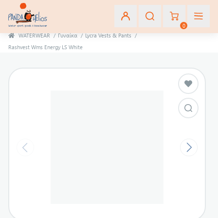
0
WATERWEAR
/
Γυναίκα
/
Lycra Vests & Pants
/
Rashvest Wms Energy LS White
Εγγραφή
Σύνδεση
Αγαπημένα
(0)