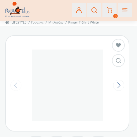
0
LIFESTYLE
/
Γυναίκα
/
Μπλούζες
/
Ringer T-Shirt White
Εγγραφή
Σύνδεση
Αγαπημένα
(0)