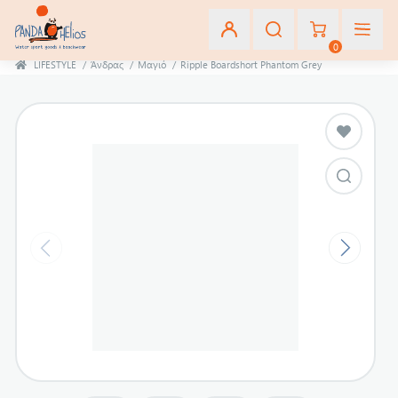
0
LIFESTYLE
/
Άνδρας
/
Μαγιό
/
Ripple Boardshort Phantom Grey
Εγγραφή
Σύνδεση
Αγαπημένα
(0)