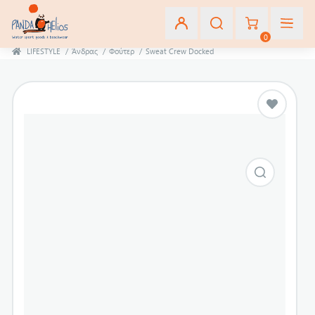
0
LIFESTYLE
/
Άνδρας
/
Φούτερ
/
Sweat Crew Docked
Εγγραφή
Σύνδεση
Αγαπημένα
(0)