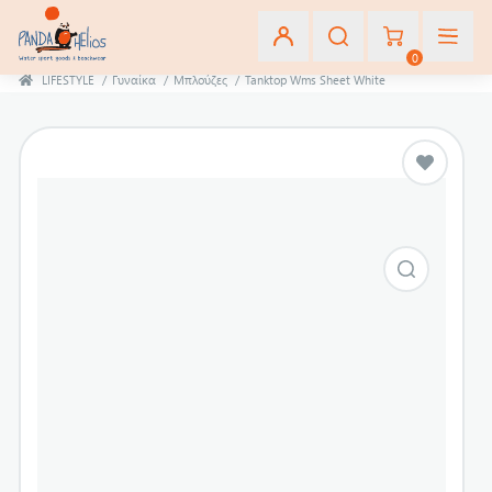
0
LIFESTYLE
/
Γυναίκα
/
Μπλούζες
/
Tanktop Wms Sheet White
Εγγραφή
Σύνδεση
Αγαπημένα
(0)