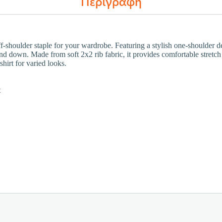
Περιγραφή
shoulder staple for your wardrobe. Featuring a stylish one-shoulder desi
nd down. Made from soft 2x2 rib fabric, it provides comfortable stretch for
shirt for varied looks.
t