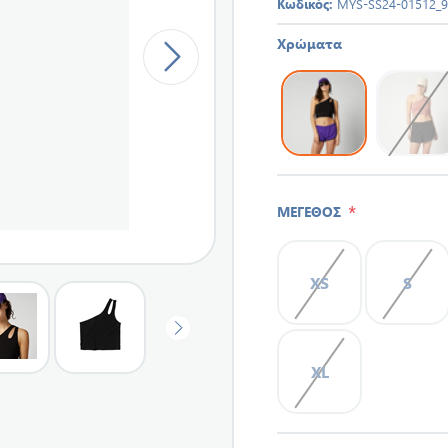
Κωδικός:
MYS-SS24-01512_
Χρώματα
*
ΜΕΓΕΘΟΣ
XS
S
XL