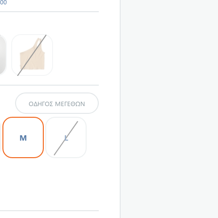
900
ΟΔΗΓΌΣ ΜΕΓΕΘΏΝ
M
L