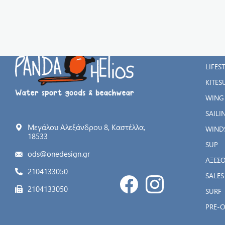
ΚΑΤΗ
WATE
LIFES
KITES
WING
SAILI
Μεγάλου Αλεξάνδρου 8, Καστέλλα,
WIND
18533
SUP
ods@onedesign.gr
ΑΞΕΣ
2104133050
SALES
2104133050
SURF
PRE-