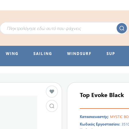
WING
SAILING
WINDSURF
SUP
Top Evoke Black
Κατασκευαστής:
MYSTIC B
Κωδικός Εργοστασίου:
351