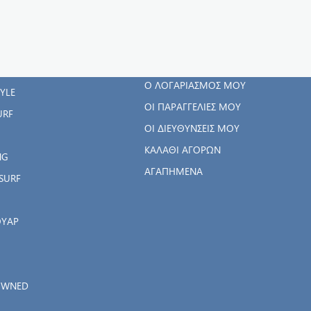
ΓΟΡΊΕΣ
Ο ΛΟΓΑΡΙΑΣΜΌΣ
ΜΟΥ
RWEAR
Ο ΛΟΓΑΡΙΑΣΜΌΣ ΜΟΥ
TYLE
ΟΙ ΠΑΡΑΓΓΕΛΊΕΣ ΜΟΥ
URF
ΟΙ ΔΙΕΥΘΎΝΣΕΙΣ ΜΟΥ
ΚΑΛΆΘΙ ΑΓΟΡΏΝ
NG
ΑΓΑΠΗΜΈΝΑ
SURF
ΟΥΑΡ
OWNED