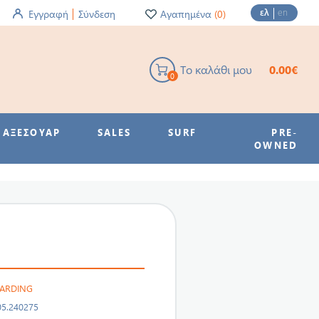
ελ
en
Εγγραφή
Σύνδεση
Αγαπημένα
(0)
Το καλάθι μου
0.00€
0
ΑΞΕΣΟΥΑΡ
SALES
SURF
PRE-
OWNED
OARDING
05.240275